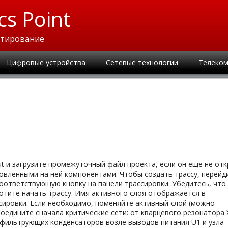
cs Point
ктирование
Цифровые устройства
Сетевые технологии
Телеком
t и загрузите промежуточный файл проекта, если он еще не отк
новленными на ней компонентами. Чтобы создать трассу, перейд
оответствующую кнопку на панели трассировки. Убедитесь, что
отите начать трассу. Имя активного слоя отображается в
ировки. Если необходимо, поменяйте активный слой (можно
оедините сначала критические сети: от кварцевого резонатора 
 фильтрующих конденсаторов возле выводов питания U1 и узла