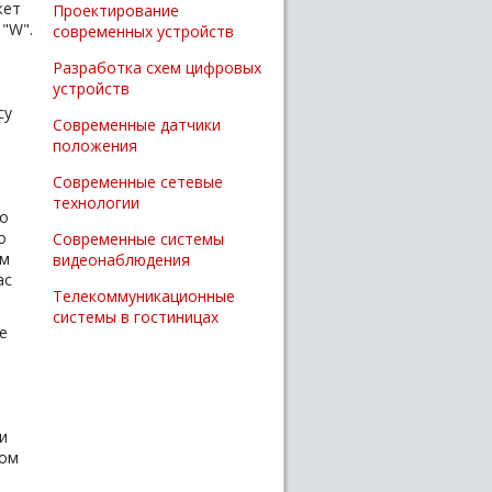
жет
Проектирование
"W".
современных устройств
Разработка схем цифровых
устройств
су
Современные датчики
положения
Современные сетевые
технологии
но
о
Современные системы
ом
видеонаблюдения
ас
Телекоммуникационные
системы в гостиницах
е
и
ком