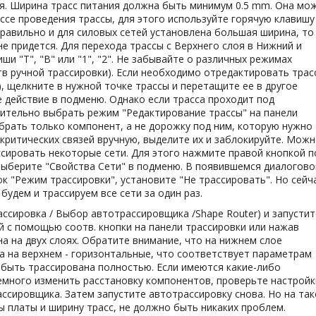
я. Ширина трасс питания должна быть минимум 0.5 mm. Она мо
се проведения трассы, для этого используйте горячую клавишу 
правильно и для силовых сетей установлена большая ширина, то
не придется. Для перехода трассы с Верхнего слоя в Нижний и
и "T", "B" или "1", "2". Не забывайте о различных режимах
тв ручной трассировки). Если необходимо отредактировать трас
), щелкните в нужной точке трассы и перетащите ее в другое
действие в подменю. Однако если трасса проходит под
ительно выбрать режим "Редактирование трассы" на панели
брать только компонент, а не дорожку под ним, которую нужно
критических связей вручную, выделите их и заблокируйте. Мож
сировать некоторые сети. Для этого нажмите правой кнопкой п
выберите "Свойства Сети" в подменю. В появившемся диалогов
к "Режим трассировки", установите "Не трассировать". Но сейч
будем и трассируем все сети за один раз.
ассировка / Выбор автотрассировщика /Shape Router) и запустит
й с помощью соотв. кнопки на панели трассировки или нажав
на на двух слоях. Обратите внимание, что на нижнем слое
а на верхнем - горизонтальные, что соответствует параметрам
быть трассирована полностью. Если имеются какие-либо
емного изменить расстановку компонентов, проверьте настройк
ссировщика. Затем запустите автотрассировку снова. Но на та
ы платы и ширину трасс, не должно быть никаких проблем.