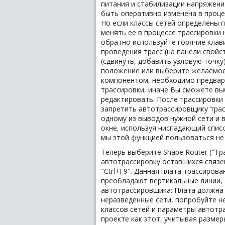
питания и стабилизации напряжени
быть оперативно изменена в процес
Но если классы сетей определены 
менять ее в процессе трассировки 
обратно используйте горячие клавиш
проведения трасс (на панели свойс
(сдвинуть, добавить узловую точку
положение или выберите желаемое 
компонентом, необходимо предвар
трассировки, иначе Вы сможете вы
редактировать. После трассировки 
запретить автотрассировщику трас
одному из выводов нужной сети и 
окне, используя ниспадающий списо
мы этой функцией пользоваться не 
Теперь выберите Shape Router ("Тр
автотрассировку оставшихся связе
"Ctrl+F9". Данная плата трассирова
преобладают вертикальные линии, 
автотрассировщика: Плата должна 
неразведенные сети, попробуйте н
классов сетей и параметры автотра
проекте как этот, учитывая размер