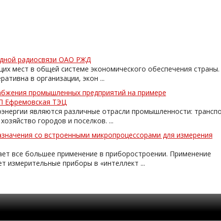
здной радиосвязи ОАО РЖД
щих мест в общей системе экономического обеспечения страны.
ативна в организации, экон ...
абжения промышленных предприятий на примере
П Ефремовская ТЭЦ
энергии являются различные отрасли промышленности: транспо
озяйство городов и поселков. ...
азначения со встроенными микропроцессорами для измерения
ает все большее применение в приборостроении. Применение
т измерительные приборы в «интеллект ...