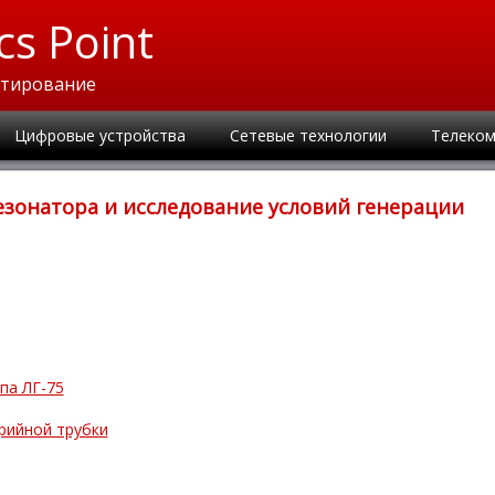
cs Point
ктирование
Цифровые устройства
Сетевые технологии
Телеком
зонатора и исследование условий генерации
па ЛГ-75
рийной трубки