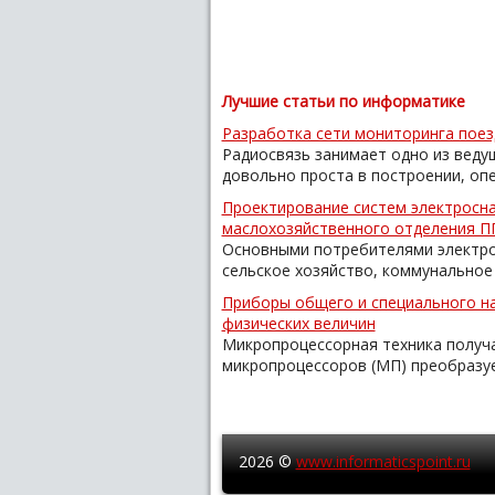
Лучшие статьи по информатике
Разработка сети мониторинга пое
Радиосвязь занимает одно из веду
довольно проста в построении, опер
Проектирование систем электросн
маслохозяйственного отделения П
Основными потребителями электро
сельское хозяйство, коммунальное х
Приборы общего и специального н
физических величин
Микропроцессорная техника получ
микропроцессоров (МП) преобразуе
2026 ©
www.informaticspoint.ru