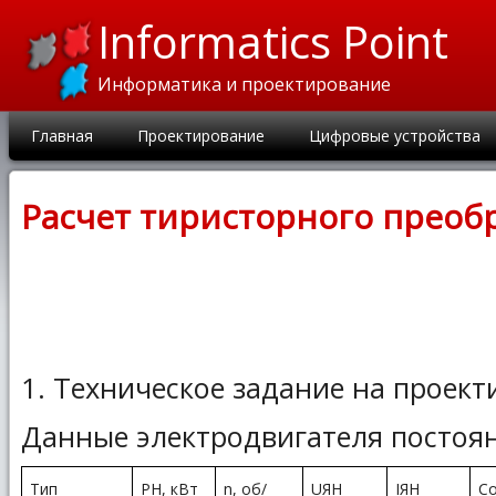
Informatics Point
Информатика и проектирование
Главная
Проектирование
Цифровые устройства
Расчет тиристорного преоб
1. Техническое задание на проек
Данные электродвигателя постоян
Тип
РН, кВт
n, об/
UЯН
IЯН
Со