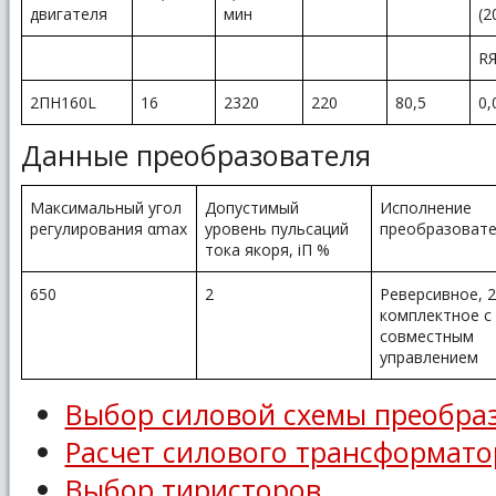
двигателя
мин
(2
R
2ПН160L
16
2320
220
80,5
0,
Данные преобразователя
Максимальный угол
Допустимый
Исполнение
регулирования αmax
уровень пульсаций
преобразоват
тока якоря, iП %
650
2
Реверсивное, 2
комплектное с
совместным
управлением
Выбор силовой схемы преобра
Расчет силового трансформато
Выбор тиристоров