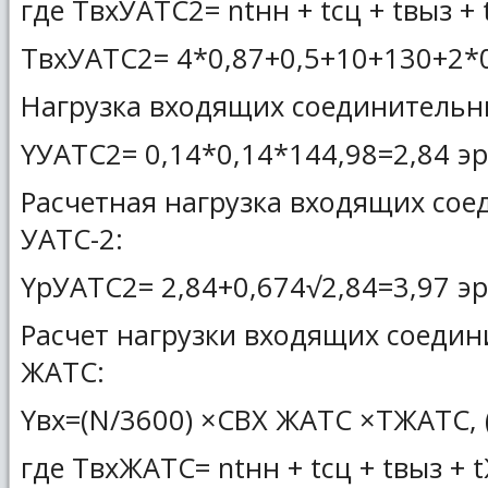
где ТвхУАТС2= ntнн + tсц + tвыз +
ТвхУАТС2= 4*0,87+0,5+10+130+2*0
Нагрузка входящих соединительн
YУАТС2= 0,14*0,14*144,98=2,84 эр
Расчетная нагрузка входящих со
УАТС-2:
YрУАТС2= 2,84+0,674√2,84=3,97 эр
Расчет нагрузки входящих соедин
ЖАТС:
Yвх=(N/3600) ×CВХ ЖАТС ×TЖАТС, 
где ТвхЖАТС= ntнн + tсц + tвыз + 