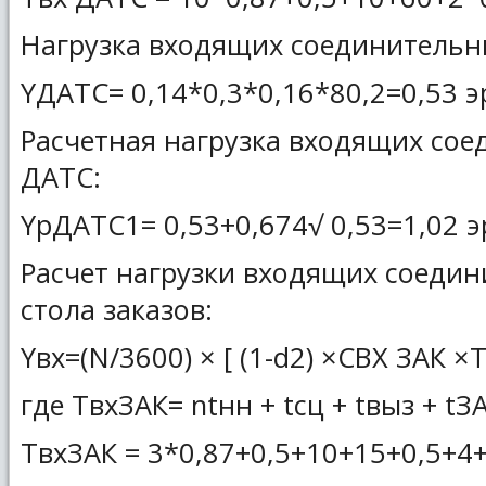
Нагрузка входящих соединительн
YДАТС= 0,14*0,3*0,16*80,2=0,53 э
Расчетная нагрузка входящих со
ДАТС:
YрДАТС1= 0,53+0,674√ 0,53=1,02 эр
Расчет нагрузки входящих соедин
стола заказов:
Yвх=(N/3600) × [ (1-d2) ×CВХ ЗАК ×T
где ТвхЗАК= ntнн + tсц + tвыз + tЗ
TвхЗАК = 3*0,87+0,5+10+15+0,5+4+