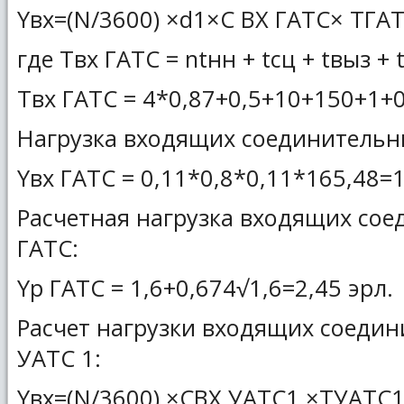
Yвх=(N/3600) ×d1×C ВХ ГАТС× TГАТС
где Tвх ГАТС = ntнн + tсц + tвыз + t
Tвх ГАТС = 4*0,87+0,5+10+150+1+0
Нагрузка входящих соединительн
Yвх ГАТС = 0,11*0,8*0,11*165,48=1
Расчетная нагрузка входящих со
ГАТС:
Yр ГАТС = 1,6+0,674√1,6=2,45 эрл.
Расчет нагрузки входящих соедин
УАТС 1:
Yвх=(N/3600) ×CВХ УАТС1 ×TУАТС1,