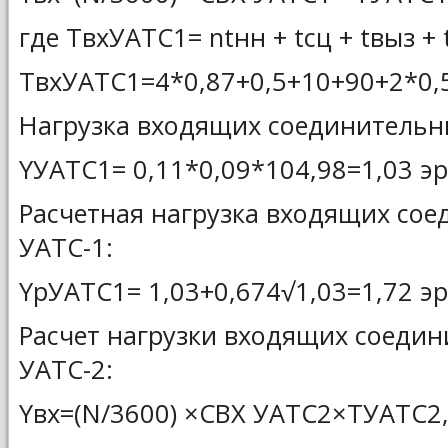
где ТвхУАТС1= ntнн + tсц + tвыз +
ТвхУАТС1=4*0,87+0,5+10+90+2*0,5
Нагрузка входящих соединительн
YУАТС1= 0,11*0,09*104,98=1,03 эр
Расчетная нагрузка входящих со
УАТС-1:
YрУАТС1= 1,03+0,674√1,03=1,72 эр
Расчет нагрузки входящих соедин
УАТС-2:
Yвх=(N/3600) ×CВХ УАТС2×TУАТС2, 