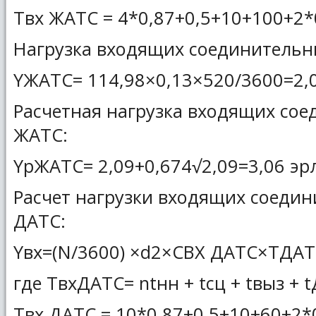
Tвх ЖАТС = 4*0,87+0,5+10+100+2*0
Нагрузка входящих соединительн
YЖАТС= 114,98×0,13×520/3600=2,0
Расчетная нагрузка входящих со
ЖАТС:
YрЖАТС= 2,09+0,674√2,09=3,06 эрл
Расчет нагрузки входящих соедин
ДАТС:
Yвх=(N/3600) ×d2×CВХ ДАТС×TДАТС
где ТвхДАТС= ntнн + tсц + tвыз + 
Tвх ДАТС = 10*0,87+0,5+10+60+2*0