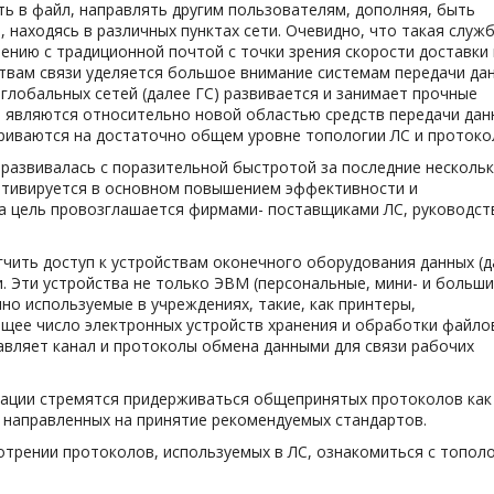
ть в файл, направлять другим пользователям, дополняя, быть
 находясь в различных пунктах сети. Очевидно, что такая служ
ению с традиционной почтой с точки зрения скорости доставки 
твам связи уделяется большое внимание системам передачи да
глобальных сетей (далее ГС) развивается и занимает прочные
) являются относительно новой областью средств передачи дан
риваются на достаточно общем уровне топологии ЛС и протоко
развивалась с поразительной быстротой за последние несколь
отивируется в основном повышением эффективности и
а цель провозглашается фирмами- поставщиками ЛС, руководс
чить доступ к устройствам оконечного оборудования данных (д
. Эти устройства не только ЭВМ (персональные, мини- и больши
чно используемые в учреждениях, такие, как принтеры,
щее число электронных устройств хранения и обработки файло
тавляет канал и протоколы обмена данными для связи рабочих
зации стремятся придерживаться общепринятых протоколов как
 направленных на принятие рекомендуемых стандартов.
отрении протоколов, используемых в ЛС, ознакомиться с топол