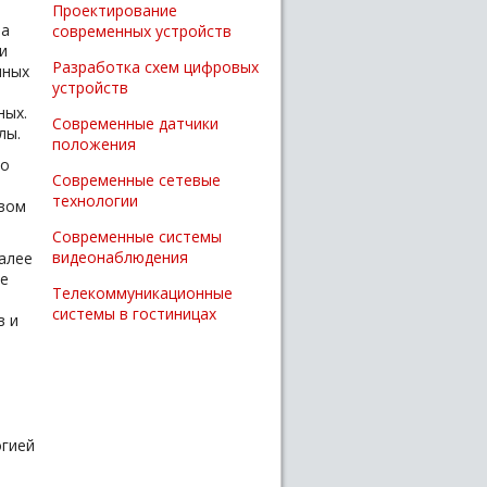
Проектирование
ба
современных устройств
и
Разработка схем цифровых
нных
устройств
ных.
Современные датчики
лы.
положения
ко
Современные сетевые
технологии
твом
Современные системы
видеонаблюдения
алее
е
Телекоммуникационные
системы в гостиницах
в и
огией