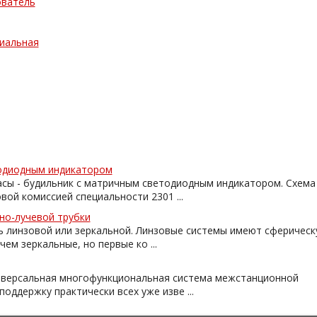
ователь
пиальная
одиодным индикатором
асы - будильник с матричным светодиодным индикатором. Схема
ой комиссией специальности 2301 ...
но-лучевой трубки
 линзовой или зеркальной. Линзовые системы имеют сферическ
ем зеркальные, но первые ко ...
ниверсальная многофункциональная система межстанционной
оддержку практически всех уже изве ...