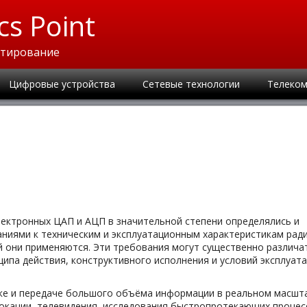
cs Point
ктирование
Цифровые устройства
Сетевые технологии
Телеком
лектронных ЦАП и АЦП в значительной степени определялись и
иями к техническим и эксплуатационным характеристикам ради
й они применяются. Эти требования могут существенно различа
ципа действия, конструктивного исполнения и условий эксплуат
ке и передаче большого объёма информации в реальном масшт
окации, телевидения, исследования быстропротекающих процес