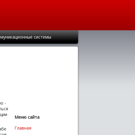
муникационные системы
о -
ться
ации
Меню сайта
Главная
абе
сов