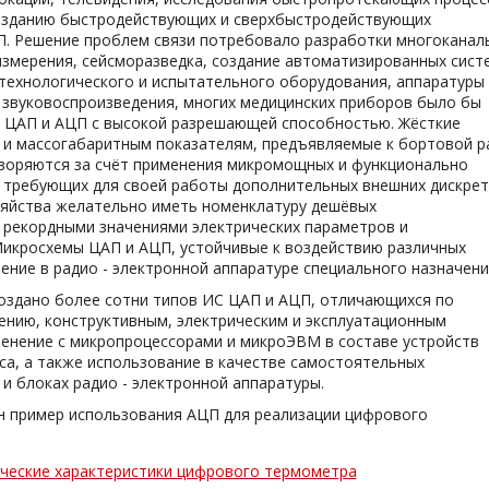
 созданию быстродействующих и сверхбыстродействующих
П. Решение проблем связи потребовало разработки многоканал
змерения, сейсморазведка, создание автоматизированных сист
 технологического и испытательного оборудования, аппаратуры
 звуковоспроизведения, многих медицинских приборов было бы
 ЦАП и АЦП с высокой разрешающей способностью. Жёсткие
 и массогабаритным показателям, предъявляемые к бортовой р
творяются за счёт применения микромощных и функционально
е требующих для своей работы дополнительных внешних дискре
зяйства желательно иметь номенклатуру дешёвых
 рекордными значениями электрических параметров и
Микросхемы ЦАП и АЦП, устойчивые к воздействию различных
ение в радио - электронной аппаратуре специального назначени
создано более сотни типов ИС ЦАП и АЦП, отличающихся по
ению, конструктивным, электрическим и эксплуатационным
менение с микропроцессорами и микроЭВМ в составе устройств
а, а также использование в качестве самостоятельных
и блоках радио - электронной аппаратуры.
н пример использования АЦП для реализации цифрового
ические характеристики цифрового термометра