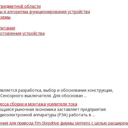
 предметной области
ы и алгоритма функционирования устройства
схемы
питания
готовления устройства
является разработка, выбор и обоснование конструкции,
Сенсорного выключателя. Для обоснован ...
есса сборки и монтажа усилителя тока
ющаяся рыночная экономика заставляет предприятия
иоэлектронной аппаратуры (РЭА) работать в ...
ния для привода Fm-Stepdrive фирмы siemens с целью расширен