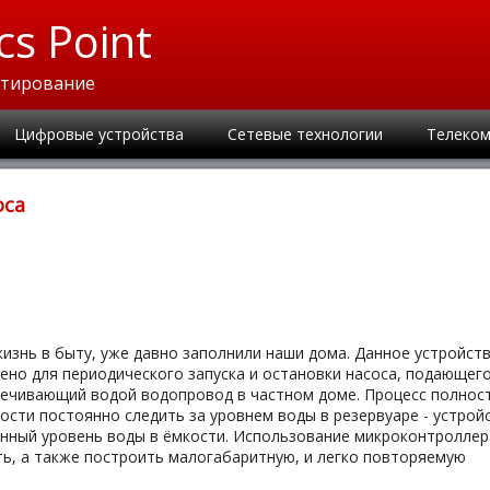
cs Point
ктирование
Цифровые устройства
Сетевые технологии
Телеком
оса
изнь в быту, уже давно заполнили наши дома. Данное устройств
ачено для периодического запуска и остановки насоса, подающег
спечивающий водой водопровод в частном доме. Процесс полнос
ости постоянно следить за уровнем воды в резервуаре - устрой
нный уровень воды в ёмкости. Использование микроконтроллер
ь, а также построить малогабаритную, и легко повторяемую