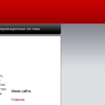
муникационные системы
о,
о
тью
ство
Меню сайта
а
Главная