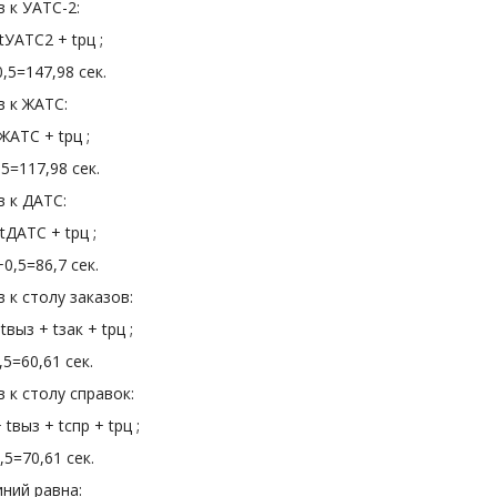
 к УАТС-2:
tУАТС2 + tрц ;
5=147,98 сек.
 к ЖАТС:
ЖАТС + tрц ;
=117,98 сек.
 к ДАТС:
tДАТС + tрц ;
,5=86,7 сек.
к столу заказов:
tвыз + tзак + tрц ;
5=60,61 сек.
 к столу справок:
 tвыз + tспр + tрц ;
5=70,61 сек.
ний равна: