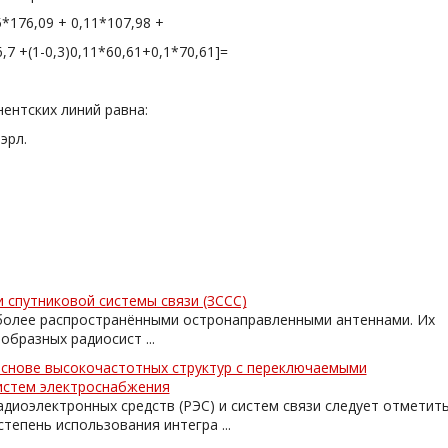
5*176,09 + 0,11*107,98 +
,7 +(1-0,3)0,11*60,61+0,1*70,61]=
ентских линий равна:
эрл.
 спутниковой системы связи (ЗССС)
более распространёнными остронаправленными антеннами. Их
бразных радиосист ...
снове высокочастотных структур с переключаемыми
истем электроснабжения
диоэлектронных средств (РЭС) и систем связи следует отметить
епень использования интегра ...