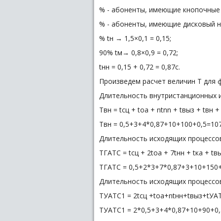
% - абоненты, имеющие кнопочные
% - абоненты, имеющие дисковый 
% tн → 1,5×0,1 = 0,15;
90% tм→ 0,8×0,9 = 0,72;
tнн = 0,15 + 0,72 = 0,87с.
Произведем расчет величин Т для 
Длительность внутристанционных 
Tвн = tсц + tоа + ntnn + tвыз + tвн + 
Tвн = 0,5+3+4*0,87+10+100+0,5=107
Длительность исходящих процессов
TГАТС = tсц + 2tоа + 7tнн + tка + tвы
TГАТС = 0,5+2*3+7*0,87+3+10+150+0
Длительность исходящих процессов
TУАТС1 = 2tсц +tоа+ntнн+tвыз+tУАТ
TУАТС1 = 2*0,5+3+4*0,87+10+90+0,5