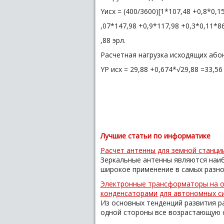
Yисх = (400/3600)[1*107,48 +0,8*0,1
,07*147,98 +0,9*117,98 +0,3*0,11*86
,88 эрл.
Расчетная нагрузка исходящих абон
YР исх = 29,88 +0,674*√29,88 =33,56 
Лучшие статьи по информатике
Расчет антенны для земной станции
Зеркальные антенны являются наи
широкое применение в самых разноо
Электронные трансформаторы на о
конденсаторами для автономных с
Из основных тенденций развития ра
одной стороны все возрастающую ст