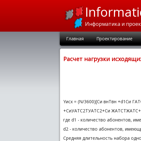
Informati
Информатика и прое
Главная
Проектирование
Расчет нагрузки исходящи
Yисх = (N/3600)[Cи внTвн +d1Cи Г
+CиУАТС2TУАТС2+Cи ЖАТСTЖАТС+d2
где d1 - количество абонентов, им
d2 - количество абонентов, имеющи
Средняя длительность набора одно