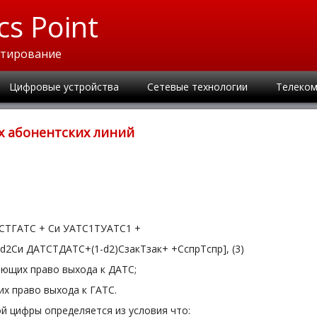
cs Point
ктирование
Цифровые устройства
Сетевые технологии
Телеком
х абонентских линий
АТСTГАТС + Cи УАТС1TУАТС1 +
Cи ДАТСTДАТС+(1-d2)CзакTзак+ +CспрTспр], (3)
еющих право выхода к ДАТС;
х право выхода к ГАТС.
й цифры определяется из условия что: