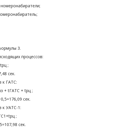
 номеронабиратели;
номеронабиратель;
формулы 3.
исходящих процессов:
tрц ;
,48 сек.
 к ГАТС:
з + tГАТС + tрц ;
,5=176,09 сек.
 к УАТС-1:
С1+tрц ;
=107,98 сек.