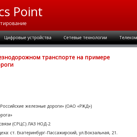
cs Point
ктирование
Цифровые устройства
Сетевые технологии
Телеком
лезнодорожном транспорте на примере
ороги
Российские железные дороги» (ОАО «РЖД»)
орога»
связи (СРЦС) ЛАЗ НОД-2
ха: ст. Екатеринбург-Пассажирский, ул.Вокзальная, 21.