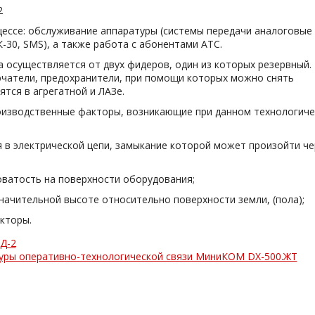
2
цессе: обслуживание аппаратуры (системы передачи аналоговые 
-30, SMS), а также работа с абонентами АТС.
 осуществляется от двух фидеров, один из которых резервный.
чатели, предохранители, при помощи которых можно снять
ятся в агрегатной и ЛАЗе.
роизводственные факторы, возникающие при данном технологич
 в электрической цепи, замыкание которой может произойти че
оватость на поверхности оборудования;
начительной высоте относительно поверхности земли, (пола);
кторы.
Д-2
уры оперативно-технологической связи МиниКОМ DХ-500.ЖТ